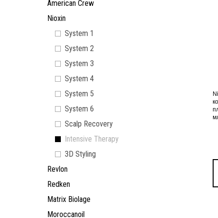
American Crew
Nioxin
System 1
System 2
System 3
System 4
System 5
N
к
System 6
п
м
Scalp Recovery
Intensive Therapy
3D Styling
Revlon
Redken
Matrix Biolage
Moroccanoil