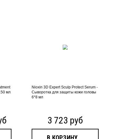
atment
Nioxin 3D Expert Sculp Protect Serum -
150 мл
Сыворотка для защиты кожи головы
6*8 мл
уб
3 723 руб
В КОРЗИНУ