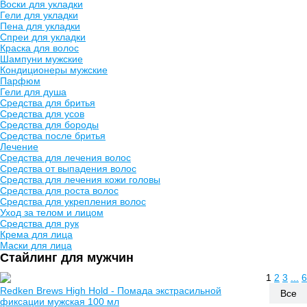
Воски для укладки
Гели для укладки
Пена для укладки
Спреи для укладки
Краска для волос
Шампуни мужские
Кондиционеры мужские
Парфюм
Гели для душа
Средства для бритья
Средства для усов
Средства для бороды
Средства после бритья
Лечение
Средства для лечения волос
Средства от выпадения волос
Средства для лечения кожи головы
Средства для роста волос
Средства для укрепления волос
Уход за телом и лицом
Средства для рук
Крема для лица
Маски для лица
Стайлинг для мужчин
1
2
3
...
6
Redken Brews High Hold - Помада экстрасильной
Все
фиксации мужская 100 мл