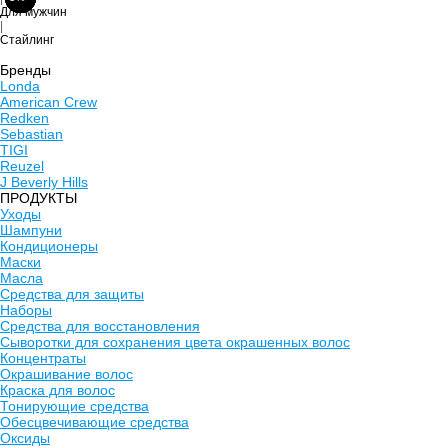
Для мужчин
|
Стайлинг
Бренды
Londa
American Crew
Redken
Sebastian
TIGI
Reuzel
J Beverly Hills
ПРОДУКТЫ
Уходы
Шампуни
Кондиционеры
Маски
Масла
Средства для защиты
Наборы
Средства для восстановления
Сыворотки для сохранения цвета окрашенных волос
Концентраты
Окрашивание волос
Краска для волос
Тонирующие средства
Обесцвечивающие средства
Оксиды