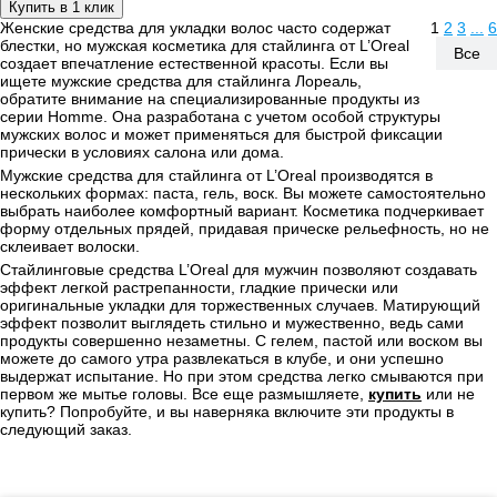
Купить в 1 клик
Женские средства для укладки волос часто содержат
1
2
3
...
6
блестки, но мужская косметика для стайлинга от L’Oreal
Все
создает впечатление естественной красоты. Если вы
ищете мужские средства для стайлинга Лореаль,
обратите внимание на специализированные продукты из
серии Homme. Она разработана с учетом особой структуры
мужских волос и может применяться для быстрой фиксации
прически в условиях салона или дома.
Мужские средства для стайлинга от L’Oreal производятся в
нескольких формах: паста, гель, воск. Вы можете самостоятельно
выбрать наиболее комфортный вариант. Косметика подчеркивает
форму отдельных прядей, придавая прическе рельефность, но не
склеивает волоски.
Стайлинговые средства L’Oreal для мужчин позволяют создавать
эффект легкой растрепанности, гладкие прически или
оригинальные укладки для торжественных случаев. Матирующий
эффект позволит выглядеть стильно и мужественно, ведь сами
продукты совершенно незаметны. С гелем, пастой или воском вы
можете до самого утра развлекаться в клубе, и они успешно
выдержат испытание. Но при этом средства легко смываются при
первом же мытье головы. Все еще размышляете,
купить
или не
купить? Попробуйте, и вы наверняка включите эти продукты в
следующий заказ.